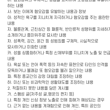
바. 범죄행위의 구체적인 방법을 묘사하여 모방범죄를 유발하
하는 내용
사. 보는 이에게 혐오감을 유발하는 내용과 정보
아. 성적인 욕구를 지나치게 자극하거나 혐오감을 주는 음란한
내용
자. 불륜관계, 근친상간 등 패륜적, 반인류적 성행위를 자세하
소개하거나 흥미위주로 묘사한 내용
차. 성폭력, 강간, 윤간 등 성범죄를 구체적, 사실적으로
묘사하거나 미화한 내용
카. 성을 상품화하거나 특정 신체부위를 지나치게 노출 및 언
내용
타. 욕설 또는 언어 폭력 등의 저속한 표현으로 타인의 인격을
모독하거나 불쾌감 또 혐오감을 불러 일으키는 내용
파. 특정 종교간의 감정 대립을 조장하는 내용
하. 미신 또는 비과학적인 생활태도를 조장하는 내용
2. 적절하지 못한 내용을 담은 게시물
가. 스팸성 글(저주성 글,행운의 편지 등)
나. 특정 개인 신상 정보 노출로 인해 피해가 예상되는 경우
다. 근거 없는 내용을 게재함으로 인해 개인, 특히 공인의