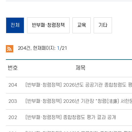
전체
반부패·청렴정책
교육
기타
204
건, 현재페이지:
1
/21
번호
제목
204
[반부패·청렴정책]
2026년도 공공기관 종합청렴도 평가 관련 개인정보 제3자 제공사항
203
[반부패·청렴정책]
2026년 기관장 "청렴(淸廉) 서한
202
[반부패·청렴정책] 종합청렴도 평가 결과 공개