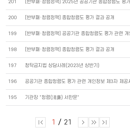
201
200
[반부패·청렴정책]
종합청렴도 평가 결과 공개
199
[반부패·청렴정책]
공공기관 종합청렴도 평가 관련 개인정보 제3자 제공사항 
198
[반부패·청렴정책]
종합청렴도 평가 결과 공개
197
청탁금지법 상담사례(2023년 상반기)
196
195
기관장 "청렴(淸廉) 서한문"
1
21