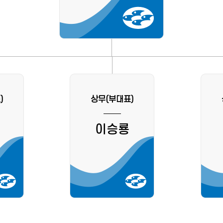
)
상무(부대표)
이승룡