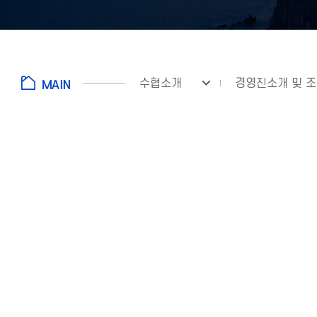
수협소개
경영진소개 및 
fnctId=sitemenu,menuViewType=tab