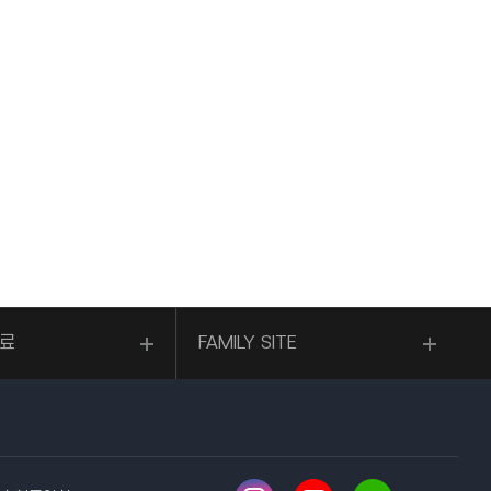
료
FAMILY SITE