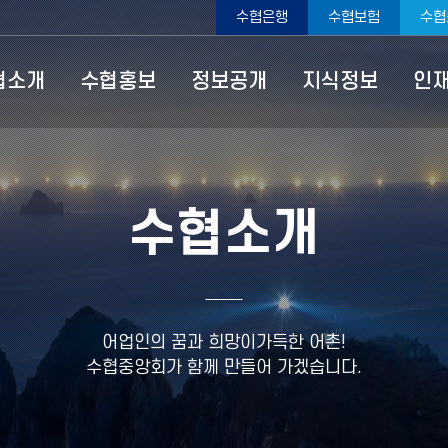
수협은행
수협보험
수협
ype=top
협소개
수협홍보
정보공개
지식정보
인
수협소개
어업인의 꿈과 희망이가득한 어촌!
수협중앙회가 함께 만들어 가겠습니다.