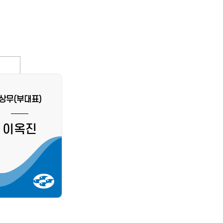
상무(부대표)
이옥진