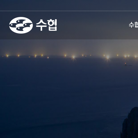
fnctId=sitemenu,menuViewT
수