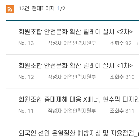
13
건, 현재페이지:
1
/2
회원조합 안전문화 확산 릴레이 실시 <2차>
No.
13
작성자
어업인력지원부
조회수
92
회원조합 안전문화 확산 릴레이 실시 <1차>
No.
12
작성자
어업인력지원부
조회수
310
회원조합 중대재해 대응 X배너, 현수막 디자인
No.
11
작성자
어업인력지원부
조회수
311
외국인 선원 온열질환 예방지침 및 자율점검