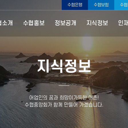
수협은행
수협보험
수협
협소개
수협홍보
정보공개
지식정보
인
지식정보
어업인의 꿈과 희망이가득한 어촌!
수협중앙회가 함께 만들어 가겠습니다.